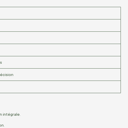
es
écision
n intégrale.
on.