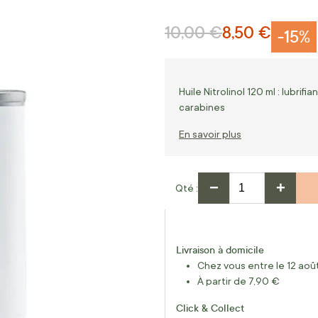
10,00 €
8,50 €
Prix normal
Prix Spécial
-15%
Huile Nitrolinol 120 ml : lubrif
carabines
En savoir plus
−
+
Qté
Livraison à domicile
Chez vous entre le 12 août
À partir de 7,90 €
Click & Collect