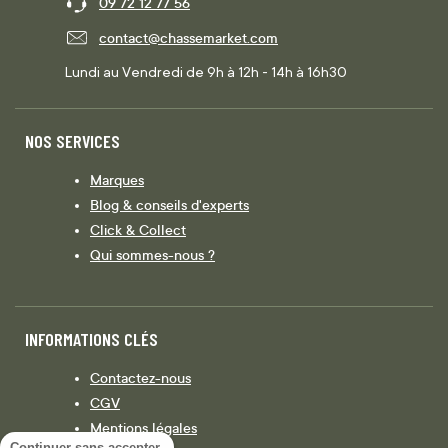
09 72 12 77 56
contact@chassemarket.com
Lundi au Vendredi de 9h à 12h - 14h à 16h30
NOS SERVICES
Marques
Blog & conseils d'experts
Click & Collect
Qui sommes-nous ?
INFORMATIONS CLÉS
Contactez-nous
CGV
Mentions légales
Continuer sans accepter