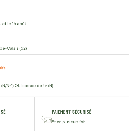
 et le 16 août
de-Calais (62)
tifs
o
(N/N-1) OU licence de tir (N)
RSÉ
PAIEMENT SÉCURISÉ
Et en plusieurs fois