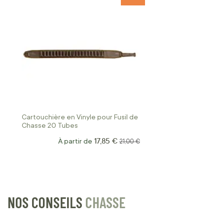
Cartouchière en Vinyle pour Fusil de
Chasse 20 Tubes
17,85 €
À partir de
Prix normal
21,00 €
NOS CONSEILS
CHASSE