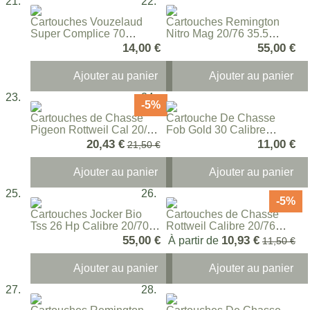
Cartouches Vouzelaud
Cartouches Remington
Super Complice 70
Nitro Mag 20/76 35.5
Calibre 20/70
Grammes
14,00 €
55,00 €
Ajouter au panier
Ajouter au panier
-5%
Cartouches de Chasse
Cartouche De Chasse
Pigeon Rottweil Cal 20/70
Fob Gold 30 Calibre
N°6
20/70
Prix Spécial
20,43 €
11,00 €
Prix normal
21,50 €
Ajouter au panier
Ajouter au panier
-5%
Cartouches Jocker Bio
Cartouches de Chasse
Tss 26 Hp Calibre 20/70
Rottweil Calibre 20/76
26 Gr
Magnum
55,00 €
10,93 €
À partir de
Prix norm
11,50 €
Ajouter au panier
Ajouter au panier