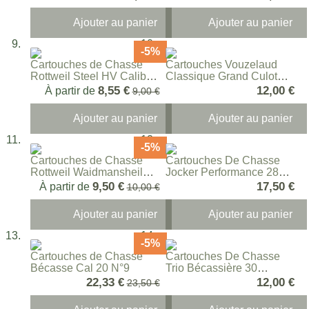
Ajouter au panier
Ajouter au panier
-5%
Cartouches de Chasse
Cartouches Vouzelaud
Rottweil Steel HV Calibre
Classique Grand Culot
20
Calibre 20/67
8,55 €
12,00 €
À partir de
Prix normal
9,00 €
Ajouter au panier
Ajouter au panier
-5%
Cartouches de Chasse
Cartouches De Chasse
Rottweil Waidmansheil
Jocker Performance 28
HV Calibre 20/70
Calibre 20/70
9,50 €
17,50 €
À partir de
Prix normal
10,00 €
Ajouter au panier
Ajouter au panier
-5%
Cartouches de Chasse
Cartouches De Chasse
Bécasse Cal 20 N°9
Trio Bécassière 30
Calibre 20/70
Prix Spécial
22,33 €
12,00 €
Prix normal
23,50 €