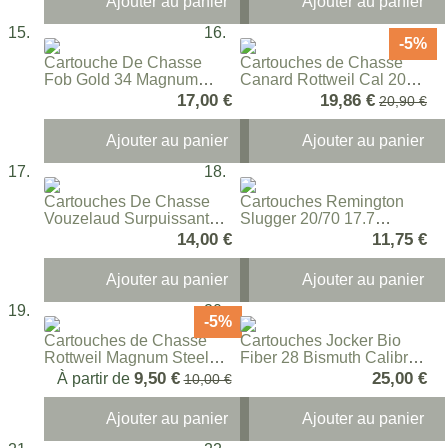
Ajouter au panier
Ajouter au panier
-5%
Cartouche De Chasse
Cartouches de Chasse
Fob Gold 34 Magnum
Canard Rottweil Cal 20
Calibre 20/76
N°5
17,00 €
Prix Spécial
19,86 €
Prix norm
20,90 €
Ajouter au panier
Ajouter au panier
Cartouches De Chasse
Cartouches Remington
Vouzelaud Surpuissante
Slugger 20/70 17.7
Calibre 20/70
Grammes
14,00 €
11,75 €
Ajouter au panier
Ajouter au panier
-5%
Cartouches de Chasse
Cartouches Jocker Bio
Rottweil Magnum Steel
Fiber 28 Bismuth Calibre
Cal 20/76
20/70 28 Gr
9,50 €
25,00 €
À partir de
Prix normal
10,00 €
Ajouter au panier
Ajouter au panier