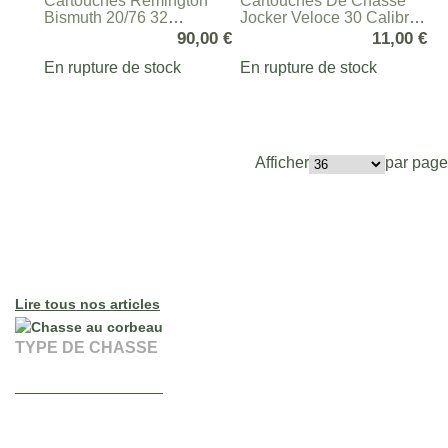
Cartouches Remington
Cartouches De Chasse
Bismuth 20/76 32
Jocker Veloce 30 Calibre
Grammes
20/70
90,00 €
11,00 €
En rupture de stock
En rupture de stock
Afficher
par page
Nos conseils
chasse
Lire tous nos articles
TYPE DE CHASSE
C
Chasse au corbeau
L
Qu’est-ce que la chasse des corvidés ? Il existe deux
C
espèces de corvidés chassables sur le territoire français :