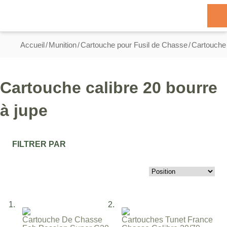
Allez au contenu
Basculer la navigation
Rechercher
Accueil
Munition
Cartouche pour Fusil de Chasse
Cartouche 
Cartouche calibre 20 bourre
à jupe
FILTRER PAR
Par
Cartouche De Chasse
Cartouches Tunet France