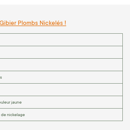
Gibier Plombs Nickelés !
és
ouleur jaune
 de nickelage