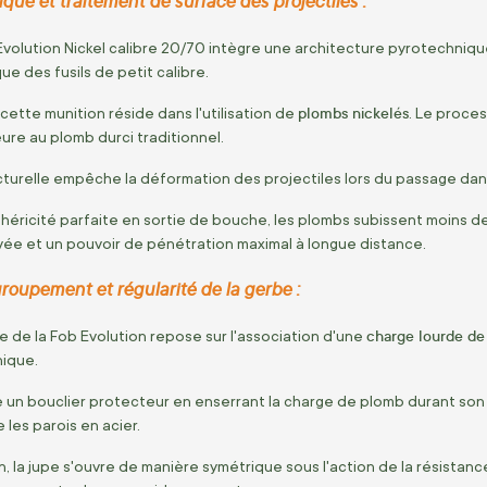
ique et traitement de surface des projectiles :
volution Nickel calibre 20/70 intègre une architecture pyrotechniq
e des fusils de petit calibre.
plombs nickelés
 cette munition réside dans l'utilisation de
. Le proces
re au plomb durci traditionnel.
ucturelle empêche la déformation des projectiles lors du passage da
héricité parfaite en sortie de bouche, les plombs subissent moins d
evée et un pouvoir de pénétration maximal à longue distance.
oupement et régularité de la gerbe :
charge lourde d
e de la Fob Evolution repose sur l'association d'une
ique.
 un bouclier protecteur en enserrant la charge de plomb durant son t
les parois en acier.
n, la jupe s'ouvre de manière symétrique sous l'action de la résistanc