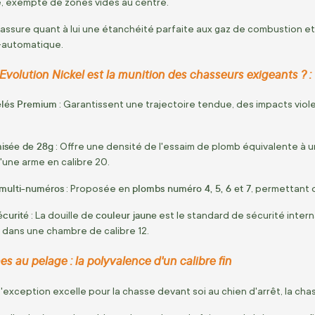
, exempte de zones vides au centre.
assure quant à lui une étanchéité parfaite aux gaz de combustion et u
-automatique.
Evolution Nickel est la munition des chasseurs exigeants ? :
elés Premium
: Garantissent une trajectoire tendue, des impacts viol
isée de 28g
: Offre une densité de l'essaim de plomb équivalente à u
d'une arme en calibre 20.
é multi-numéros
plombs numéro 4, 5, 6 et 7
: Proposée en
, permettant 
sécurité
couleur jaune
: La douille de
est le standard de sécurité interna
 dans une chambre de calibre 12.
es au pelage : la polyvalence d'un calibre fin
exception excelle pour la chasse devant soi au chien d'arrêt, la cha