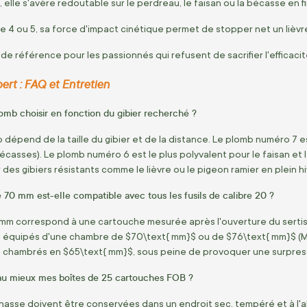
 elle s'avère redoutable sur le perdreau, le faisan ou la bécasse en fin
 4 ou 5, sa force d'impact cinétique permet de stopper net un lièvre 
de référence pour les passionnés qui refusent de sacrifier l'efficacité 
pert : FAQ et Entretien
mb choisir en fonction du gibier recherché ?
dépend de la taille du gibier et de la distance. Le plomb numéro 7 es
casses). Le plomb numéro 6 est le plus polyvalent pour le faisan et le
ur des gibiers résistants comme le lièvre ou le pigeon ramier en plein hi
70 mm est-elle compatible avec tous les fusils de calibre 20 ?
mm correspond à une cartouche mesurée après l'ouverture du sertiss
20 équipés d'une chambre de
$70\text{ mm}$
ou de
$76\text{ mm}$
(M
on chambrés en
$65\text{ mm}$
, sous peine de provoquer une surpress
u mieux mes boîtes de 25 cartouches FOB ?
asse doivent être conservées dans un endroit sec, tempéré et à l'abri