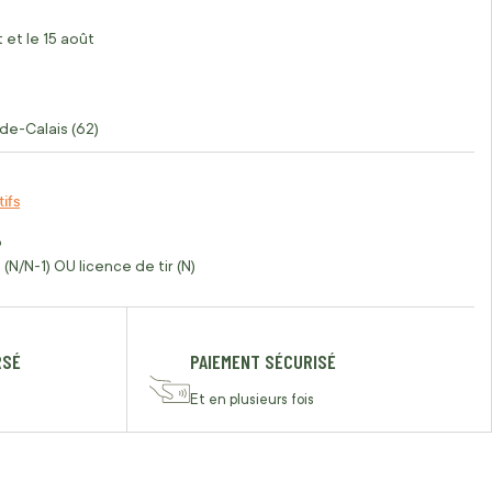
 et le 15 août
de-Calais (62)
tifs
o
(N/N-1) OU licence de tir (N)
RSÉ
PAIEMENT SÉCURISÉ
Et en plusieurs fois