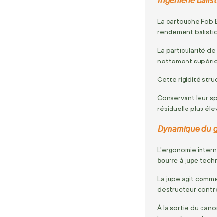
Ingénierie balist
La cartouche Fob E
rendement balistiqu
La particularité de
nettement supérieu
Cette rigidité str
Conservant leur sp
résiduelle plus él
Dynamique du gr
L'ergonomie intern
bourre à jupe
techn
La jupe agit comme
destructeur contre 
À la sortie du cano