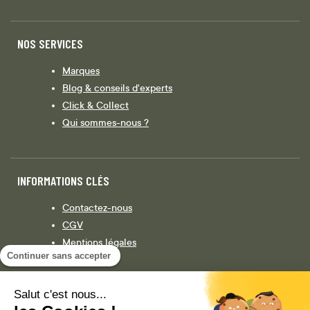
NOS SERVICES
Marques
Blog & conseils d'experts
Click & Collect
Qui sommes-nous ?
INFORMATIONS CLÉS
Contactez-nous
CGV
Mentions légales
Continuer sans accepter
Législation
Politique de confidentialité
Salut c'est nous...