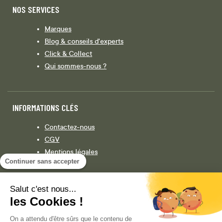
NOS SERVICES
Marques
Blog & conseils d'experts
Click & Collect
Qui sommes-nous ?
INFORMATIONS CLÉS
Contactez-nous
CGV
Mentions légales
Continuer sans accepter
Législation
Politique de confidentialité
Salut c'est nous...
les Cookies !
Facebook
Instagram
On a attendu d'être sûrs que le contenu de