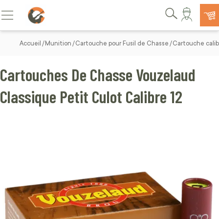
Allez au contenu
Basculer la navigation
Rechercher
Accueil
Munition
Cartouche pour Fusil de Chasse
Cartouche calib
Cartouches De Chasse Vouzelaud
Classique Petit Culot Calibre 12