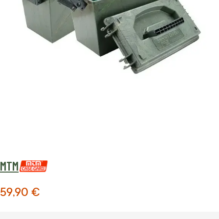
MTM
59,90 €