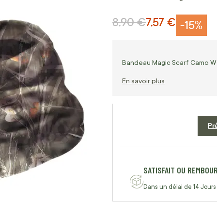
8,90 €
7,57 €
Prix normal
Prix Spécial
-15%
Bandeau Magic Scarf Camo Wet
En savoir plus
Pr
SATISFAIT OU REMBOU
Dans un délai de 14 Jours