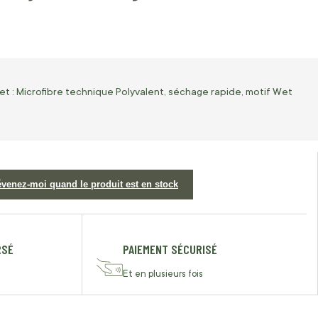
 : Microfibre technique Polyvalent, séchage rapide, motif Wet
évenez-moi quand le produit est en stock
RSÉ
PAIEMENT SÉCURISÉ
Et en plusieurs fois