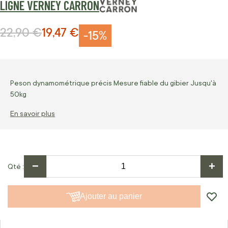
LIGNE VERNEY CARRON
22,90 €
19,47 €
Prix normal
Prix Spécial
-15%
Peson dynamométrique précis Mesure fiable du gibier Jusqu'à
50kg
En savoir plus
−
+
Qté
Ajouter au panier