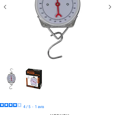
4
/
5
-
1
avis