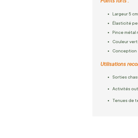
Points forts :
Largeur 5 cm
Élasticité p
Pince métal 
Couleur vert
Conception d
Utilisations re
Sorties chas
Activités ou
Tenues de te