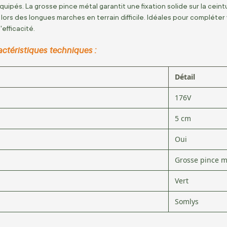
uipés. La grosse pince métal garantit une fixation solide sur la cein
ors des longues marches en terrain difficile. Idéales pour compléter
efficacité.
ctéristiques techniques :
Détail
176V
5 cm
Oui
Grosse pince m
Vert
Somlys