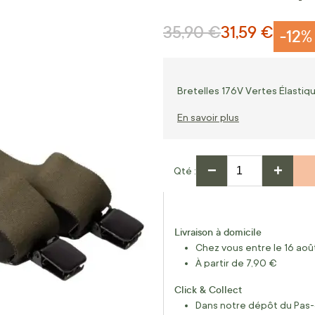
35,90 €
31,59 €
Prix normal
Prix Spécial
-12%
Bretelles 176V Vertes Élastiqu
En savoir plus
−
+
Qté
Livraison à domicile
Chez vous entre le 16 août
À partir de 7,90 €
Click & Collect
Dans notre dépôt du Pas-