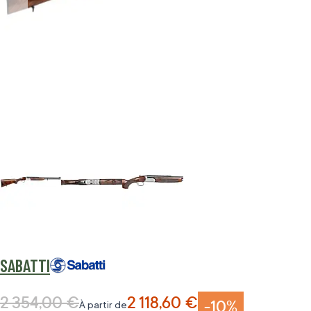
SABATTI
2 354,00 €
2 118,60 €
Prix normal
-10%
À partir de