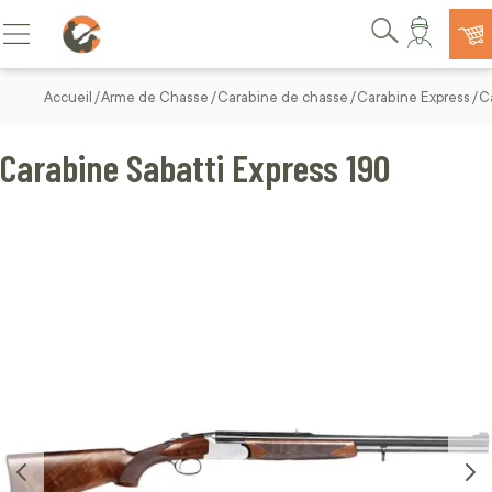
Allez au contenu
Basculer la navigation
Rechercher
Accueil
Arme de Chasse
Carabine de chasse
Carabine Express
C
Carabine Sabatti Express 190