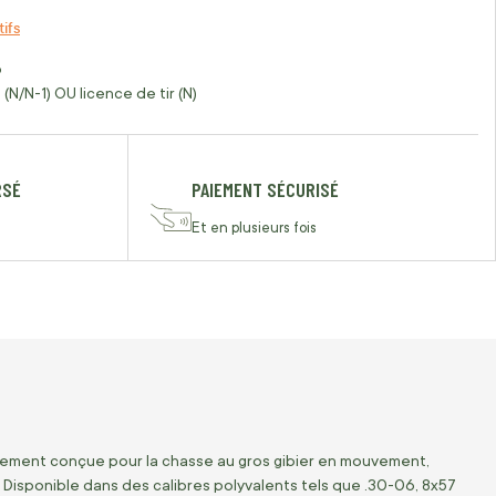
tifs
o
(N/N-1) OU licence de tir (N)
RSÉ
PAIEMENT SÉCURISÉ
Et en plusieurs fois
lement conçue pour la chasse au gros gibier en mouvement,
t. Disponible dans des calibres polyvalents tels que .30-06, 8x57