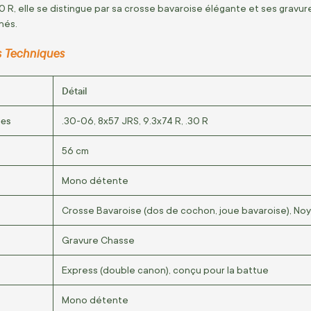
30 R, elle se distingue par sa crosse bavaroise élégante et ses gravur
nés.
s Techniques
Détail
les
.30-06, 8x57 JRS, 9.3x74 R, .30 R
56 cm
Mono détente
Crosse Bavaroise (dos de cochon, joue bavaroise), Noy
Gravure Chasse
Express (double canon), conçu pour la battue
Mono détente