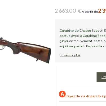
2 663,00 €
2 3
Prix normal
À partir de
Carabine de Chasse Sabatti 
battue avec la Carabine Saba
gibier en mouvement, cette car
équilibre parfait. Disponible d
En savoir plus
Pr
Payez de 2 à 4x par CB à p