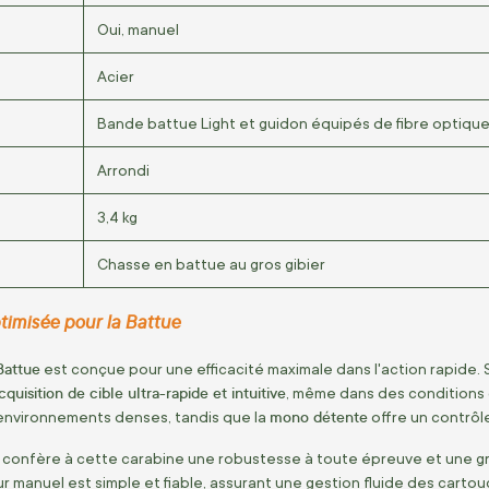
Oui, manuel
Acier
Bande battue Light et guidon équipés de fibre optiqu
Arrondi
3,4 kg
Chasse en battue au gros gibier
imisée pour la Battue
Battue
est conçue pour une efficacité maximale dans l'action rapide.
cquisition de cible ultra-rapide et intuitive
, même dans des conditions 
mono détente
 environnements denses, tandis que la
offre un contrôle 
confère à cette carabine une robustesse à toute épreuve et une gra
ur manuel est simple et fiable, assurant une gestion fluide des cartou