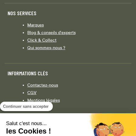
NOS SERVICES
Marques
Blog & conseils d'experts
Click & Collect
Qui sommes-nous ?
INFORMATIONS CLÉS
Contactez-nous
CGV
Mentions légales
Continuer sans accepter
Législation
Politique de confidentialité
Salut c'est nous...
les Cookies !