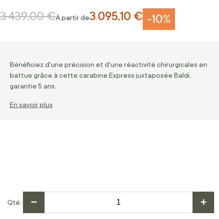
3 439,00 €
3 095,10 €
Prix normal
-10%
À partir de
Bénéficiez d'une précision et d'une réactivité chirurgicales en
battue grâce à cette carabine Express juxtaposée Baldi,
garantie 5 ans.
En savoir plus
−
+
Qté