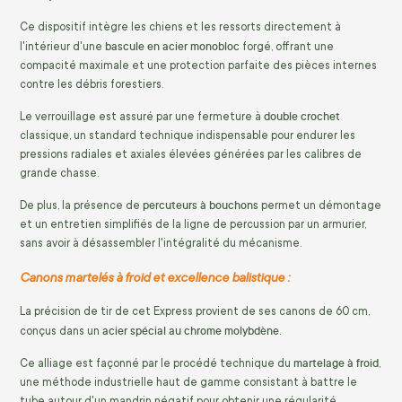
Ce dispositif intègre les chiens et les ressorts directement à
bascule en acier monobloc
l'intérieur d'une
forgé, offrant une
compacité maximale et une protection parfaite des pièces internes
contre les débris forestiers.
double crochet
Le verrouillage est assuré par une fermeture à
classique, un standard technique indispensable pour endurer les
pressions radiales et axiales élevées générées par les calibres de
grande chasse.
percuteurs à bouchons
De plus, la présence de
permet un démontage
et un entretien simplifiés de la ligne de percussion par un armurier,
sans avoir à désassembler l'intégralité du mécanisme.
Canons martelés à froid et excellence balistique :
La précision de tir de cet Express provient de ses canons de 60 cm,
acier spécial au chrome molybdène
conçus dans un
.
martelage à froid
Ce alliage est façonné par le procédé technique du
,
une méthode industrielle haut de gamme consistant à battre le
tube autour d'un mandrin négatif pour obtenir une régularité