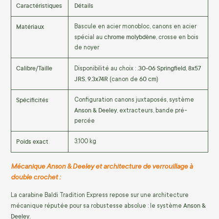
Caractéristiques
Détails
Matériaux
Bascule en acier monobloc, canons en acier
chrome molybdène
spécial au
, crosse en bois
de noyer
Calibre/Taille
.30-06 Springfield
8x57
Disponibilité au choix :
,
JRS
9.3x74R
60 cm
,
(canon de
)
Spécificités
Configuration canons juxtaposés, système
Anson & Deeley
, extracteurs, bande pré-
percée
Poids exact
3,100 kg
Mécanique Anson & Deeley et architecture de verrouillage à
double crochet :
La carabine Baldi Tradition Express repose sur une architecture
Anson &
mécanique réputée pour sa robustesse absolue : le système
Deeley
.