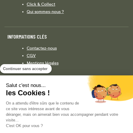
Click & Collect
Qui sommes-nous ?
INFORMATIONS CLÉS
Contactez-nous
CGV
Mentions légales
Continuer sans accepter
Législation
Politique de confidentialité
Salut c'est nous...
les Cookies !
Facebook
Instagram
On a attendu d'être sûrs que le contenu de
ce site vous intéresse avant de vous
déranger, mais on aimerait bien vous accompagner pendant votre
visite...
COPYRIGHT © 2013-AUJOURD'HUI MAGENTO, INC. TOUS DROITS RÉSERVÉS.
C'est OK pour vous ?