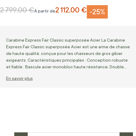
2 799,00 €
2 112,00 €
Prix normal
-25%
À partir de
Carabine Express Fair Classic superposée Acier La Carabine
Express Fair Classic superposée Acier est une arme de chasse
de haute qualité, conçue pour les chasseurs de gros gibier
exigeants. Caractéristiques principales : Conception robuste
et fiable : Bascule acier monobloc haute résistance. Double…
En savoir plus