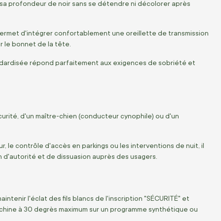
 sa profondeur de noir sans se détendre ni décolorer après
permet d'intégrer confortablement une oreillette de transmission
r le bonnet de la tête.
tandardisée répond parfaitement aux exigences de sobriété et
urité,
d'un maître-chien (conducteur cynophile) ou d'un
r,
le contrôle d'accès en parkings ou les interventions de nuit,
il
n d'autorité et de dissuasion auprès des usagers.
intenir l'éclat des fils blancs de l'inscription "SÉCURITÉ" et
chine à
30 degrès
maximum sur un programme synthétique ou