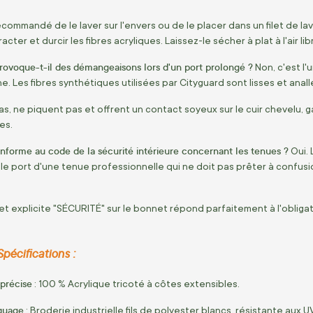
ecommandé de le laver sur l'envers ou de le placer dans un filet de la
cter et durcir les fibres acryliques.
Laissez-le sécher à plat à l'air lib
provoque-t-il des démangeaisons lors d'un port prolongé ?
Non,
c'est l'
ne.
Les fibres synthétiques utilisées par Cityguard sont lisses et anall
as,
ne piquent pas et offrent un contact soyeux sur le cuir chevelu,
ga
es.
nforme au code de la sécurité intérieure concernant les tenues ?
Oui.
L
 le port d'une tenue professionnelle qui ne doit pas prêter à confusi
et explicite "SÉCURITÉ" sur le bonnet répond parfaitement à l'obligat
pécifications :
précise
:
100 % Acrylique tricoté à côtes extensibles.
quage
:
Broderie industrielle fils de polyester blancs,
résistante aux UV