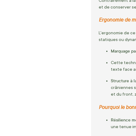
Contrairement à la 
et de conserver se
Ergonomie de main
L'ergonomie de ce 
statiques ou dyna
Marquage par
Cette techni
texte face a
Structure à l
crâniennes s
et du front,
z
Pourquoi le bonn
Résilience m
une tenue im