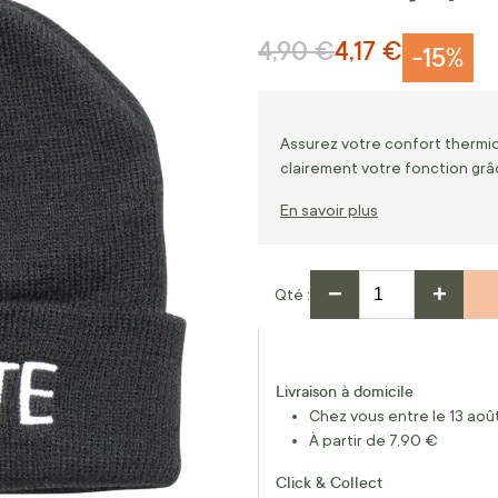
4,90 €
4,17 €
Prix normal
Prix Spécial
-15%
Assurez votre confort thermiq
clairement votre fonction grâ
En savoir plus
−
+
Qté
Livraison à domicile
Chez vous entre le 13 août
À partir de 7,90 €
Click & Collect