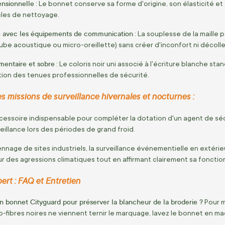
ensionnelle
:
Le bonnet conserve sa forme d'origine,
son élasticité et
cles de nettoyage.
é avec les équipements de communication
:
La souplesse de la maille 
tube acoustique ou micro-oreillette) sans créer d'inconfort ni décolle
mentaire et sobre
:
Le coloris noir uni associé à l'écriture blanche s
tion des tenues professionnelles de sécurité.
es missions de surveillance hivernales et nocturnes :
cessoire indispensable pour compléter la dotation d'un agent de séc
eillance lors des périodes de grand froid.
ennage de sites industriels,
la surveillance événementielle en extérieu
r des agressions climatiques tout en affirmant clairement sa fonctio
pert : FAQ et Entretien
bonnet Cityguard pour préserver la blancheur de la broderie ?
Pour ma
o-fibres noires ne viennent ternir le marquage,
lavez le bonnet en ma