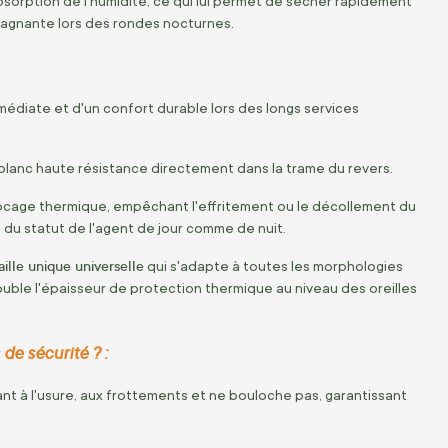
sorption de l'humidité,
ce qui lui permet de sécher rapidement
tagnante lors des rondes nocturnes.
médiate et d'un confort durable lors des longs services
l blanc haute résistance directement dans la trame du revers.
locage thermique,
empêchant l'effritement ou le décollement du
re du statut de l'agent de jour comme de nuit.
aille unique universelle
qui s'adapte à toutes les morphologies
ouble l'épaisseur de protection thermique au niveau des oreilles
de sécurité ? :
nt à l'usure,
aux frottements et ne bouloche pas,
garantissant