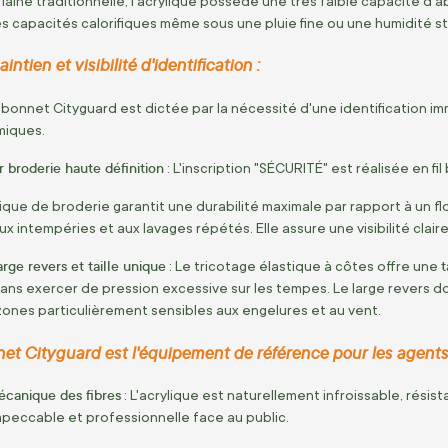
laine traditionnelle,
l'acrylique possède une très faible capacité d'ab
s capacités calorifiques même sous une pluie fine ou une humidité s
tien et visibilité d'identification :
bonnet Cityguard est dictée par la nécessité d'une identification im
miques.
 broderie haute définition
:
L'inscription "SÉCURITÉ" est réalisée en fi
que de broderie garantit une durabilité maximale par rapport à un f
ux intempéries et aux lavages répétés.
Elle assure une visibilité clai
arge revers et taille unique
t
:
Le tricotage élastique à côtes offre une
ans exercer de pression excessive sur les tempes.
Le large revers d
ones particulièrement sensibles aux engelures et au vent.
et Cityguard est l'équipement de référence pour les agents 
écanique des fibres
:
L'acrylique est naturellement infroissable,
résista
peccable et professionnelle face au public.