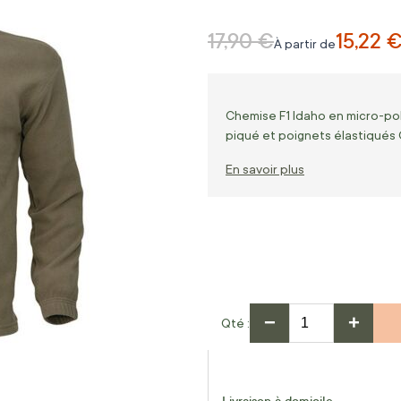
17,90 €
15,22 
Prix normal
À partir de
Chemise F1 Idaho en micro-pol
piqué et poignets élastiqués 
En savoir plus
−
+
Qté
Livraison à domicile