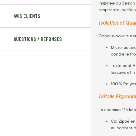
Inspirée du design
respirante, parfaite
AVIS CLIENTS
Isolation et Quali
Conçue pour durer,
QUESTIONS / RÉPONSES
Micro-polair
contre le fro
Traitement A
lavages et f
100 % Polyest
Détails Ergonom
La chemise F1 Idaho
Col Zippé en
au contact de