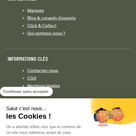
Marques
Blog & conseils d'experts
Click & Collect
Qui sommes-nous ?
INFORMATIONS CLÉS
Contactez-nous
CGV
Mentions légales
Continuer sans accepter
Législation
Politique de confidentialité
Salut c'est nous...
les Cookies !
Facebook
Instagram
On a attendu d'être sûrs que le contenu de
ce site vous intéresse avant de vous