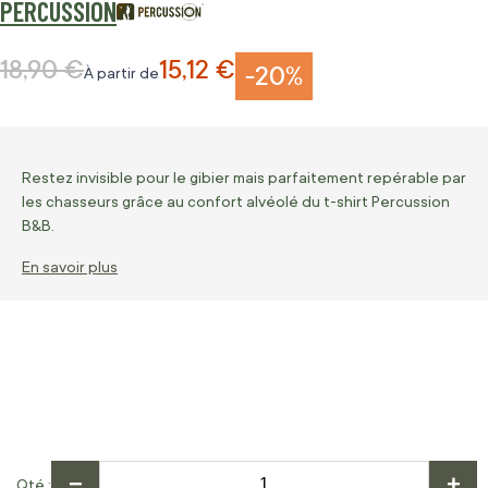
PERCUSSION
18,90 €
15,12 €
Prix normal
-20%
À partir de
Restez invisible pour le gibier mais parfaitement repérable par
les chasseurs grâce au confort alvéolé du t-shirt Percussion
B&B.
En savoir plus
−
+
Qté