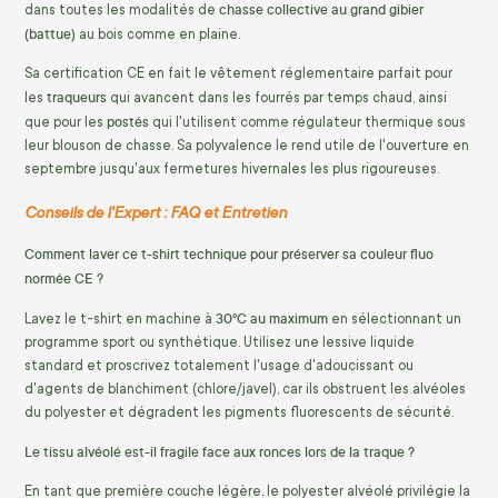
chasse collective au grand gibier
dans toutes les modalités de
(battue)
au bois comme en plaine.
Sa certification CE en fait le vêtement réglementaire parfait pour
traqueurs
les
qui avancent dans les fourrés par temps chaud, ainsi
postés
que pour les
qui l'utilisent comme régulateur thermique sous
leur blouson de chasse. Sa polyvalence le rend utile de l'ouverture en
septembre jusqu'aux fermetures hivernales les plus rigoureuses.
Conseils de l'Expert : FAQ et Entretien
Comment laver ce t-shirt technique pour préserver sa couleur fluo
normée CE ?
30°C au maximum
Lavez le t-shirt en machine à
en sélectionnant un
programme sport ou synthétique. Utilisez une lessive liquide
standard et proscrivez totalement l'usage d'adoucissant ou
d'agents de blanchiment (chlore/javel), car ils obstruent les alvéoles
du polyester et dégradent les pigments fluorescents de sécurité.
Le tissu alvéolé est-il fragile face aux ronces lors de la traque ?
En tant que première couche légère, le polyester alvéolé privilégie la