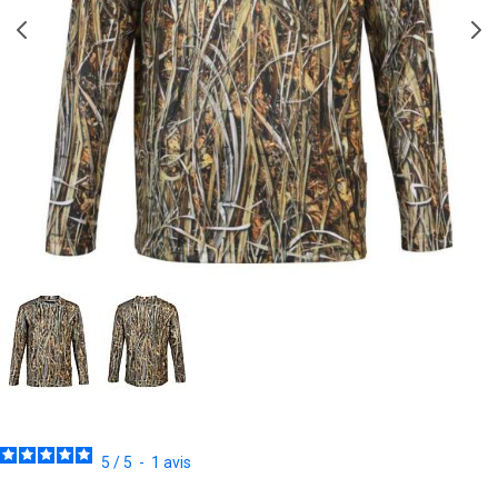
5
/
5
-
1
avis