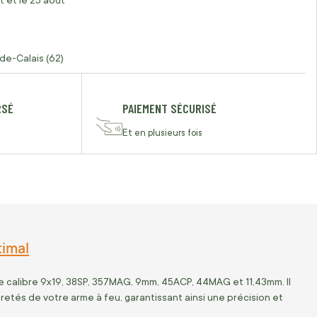
t et le 25 août
de-Calais (62)
RSÉ
PAIEMENT SÉCURISÉ
Et en plusieurs fois
timal
 calibre 9x19, 38SP, 357MAG, 9mm, 45ACP, 44MAG et 11,43mm. Il
retés de votre arme à feu, garantissant ainsi une précision et