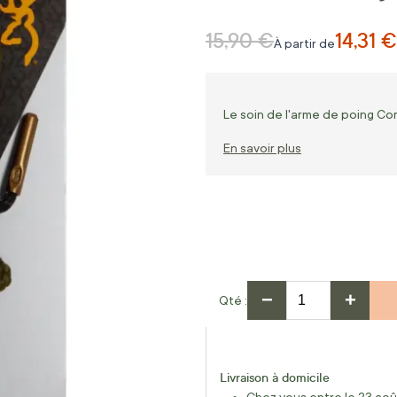
15,90 €
14,31 €
Prix normal
À partir de
Le soin de l'arme de poing C
En savoir plus
−
+
Qté
Livraison à domicile