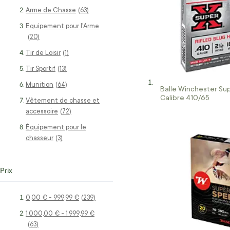
Arme de Chasse
articles
63
Equipement pour l'Arme
articles
20
Tir de Loisir
article
1
Tir Sportif
articles
13
Munition
articles
64
Balle Winchester Sup
Calibre 410/65
Vêtement de chasse et
accessoire
articles
72
Équipement pour le
chasseur
articles
3
Prix
0,00 €
-
999,99 €
articles
239
1 000,00 €
-
1 999,99 €
articles
63