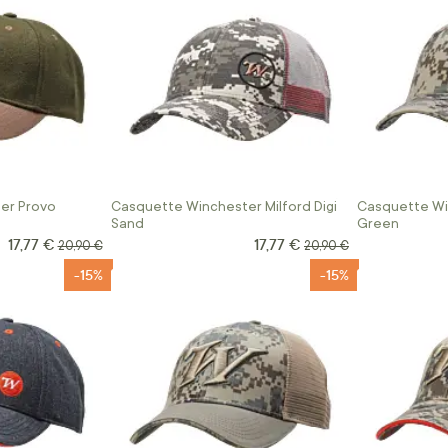
er Provo
Casquette Winchester Milford Digi
Casquette Win
Sand
Green
17,77 €
17,77 €
Prix Spécial
Prix Spécial
Prix normal
Prix normal
20,90 €
20,90 €
-15%
-15%