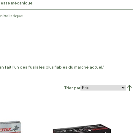
stesse mécanique
on balistique
fait l'un des fusils les plus fiables du marché actuel."
Trier par
Par