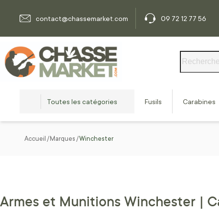
Allez au contenu
contact@chassemarket.com
09 72 12 77 56
Rechercher
Toutes les catégories
Fusils
Carabines
Accueil
Marques
Winchester
Armes et Munitions Winchester | C