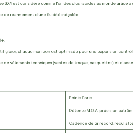
SX4
que
est considéré comme l'un des plus rapides au monde grâce à
cle de réarmement d'une fluidité inégalée.
de.
it gibier, chaque munition est optimisée pour une expansion contrôlé
vêtements techniques
gne de
(vestes de traque, casquettes) et d'access
Points Forts
Détente M.O.A, précision extrême
Cadence de tir record, recul at