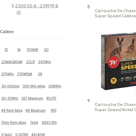
2 000,00 €
-
2 999,99 €
Cartouche De Chass
articles
2
Super Speed Calibre
Calibre
12
16
17HMR
20
22MAGNUM
22LR
243Win
270Win
270WSM
28
30-06Sprg
300 Win Mag
308Win
30-30Win
357 Magnum
45/70
Cartouche De Chass
Super Speed Nickel C
44 Rem Mag
44 Magnum
410
40g
7mm Rem Mag
7x64
8X57JRS
9.3x62
9,3X74R
44/40W