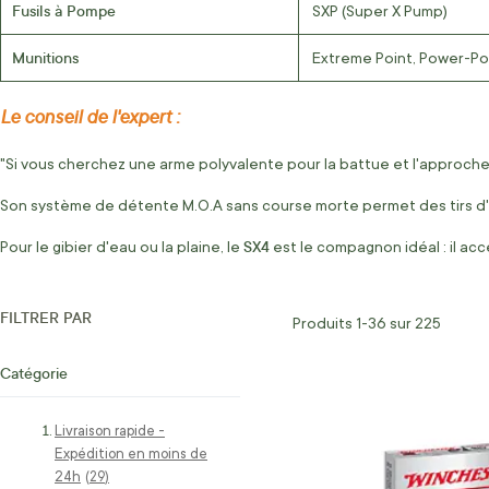
Fusils à Pompe
SXP (Super X Pump)
Munitions
Extreme Point, Power-Po
Le conseil de l'expert :
"Si vous cherchez une arme polyvalente pour la battue et l'approche
Son système de détente M.O.A sans course morte permet des tirs d'
SX4
Pour le gibier d'eau ou la plaine, le
est le compagnon idéal : il acc
FILTRER PAR
Produits
1
-
36
sur
225
Catégorie
Livraison rapide -
Expédition en moins de
24h
articles
29