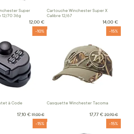
nchester Super
Cartouche Winchester Super X
e 12/70 36g
Calibre 12/67
12,00 €
14,00 €
-10%
-15%
ntet à Code
Casquette Winchester Tacoma
17,10 €
17,77 €
Prix Spécial
Prix Spécial
Prix normal
Prix normal
19,00 €
20,90 €
-15%
-15%