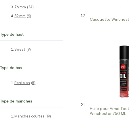
76 mm
articles
24
89 mm
articles
9
Casquette Winchest
Type de haut
Sweat
articles
9
Type de bas
Pantalon
articles
5
Type de manches
Huile pour Arme Tou
Winchester 750 ML
Manches courtes
articles
19