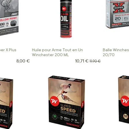
er X Plus
Huile pour Arme Tout en Un
Balle Winches
Winchester 200 ML
20/70
8,00 €
10,71 €
Prix Spécial
Prix normal
11,90 €