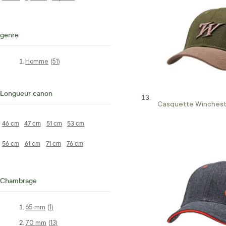
genre
Homme
articles
51
Longueur canon
Casquette Winchest
46 cm
47 cm
51 cm
53 cm
56 cm
61 cm
71 cm
76 cm
Chambrage
65 mm
article
1
70 mm
articles
13