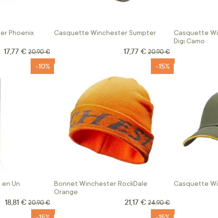
er Phoenix
Casquette Winchester Sumpter
Casquette Wi
Digi Camo
17,77 €
17,77 €
Prix Spécial
Prix Spécial
Prix normal
Prix normal
20,90 €
20,90 €
-10%
-15%
t en Un
Bonnet Winchester RockDale
Casquette Wi
Orange
18,81 €
21,17 €
Prix Spécial
Prix Spécial
Prix normal
Prix normal
20,90 €
24,90 €
-15%
-15%