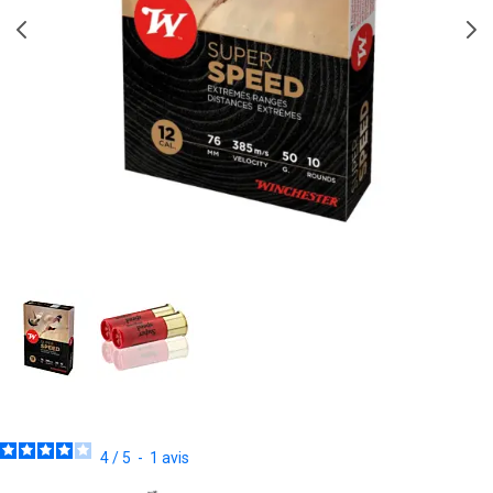
4
/
5
-
1
avis