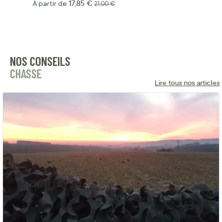
17,85 €
À partir de
Prix normal
21,00 €
NOS CONSEILS
CHASSE
Lire tous nos articles