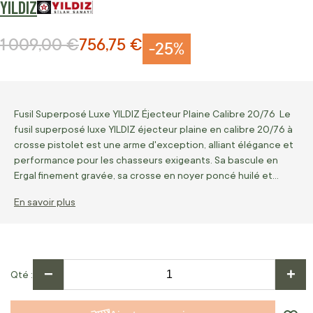
YILDIZ
1 009,00 €
756,75 €
Prix normal
Prix Spécial
-25%
Fusil Superposé Luxe YILDIZ Éjecteur Plaine Calibre 20/76 Le
fusil superposé luxe YILDIZ éjecteur plaine en calibre 20/76 à
crosse pistolet est une arme d'exception, alliant élégance et
performance pour les chasseurs exigeants. Sa bascule en
Ergal finement gravée, sa crosse en noyer poncé huilé et…
En savoir plus
−
+
Qté