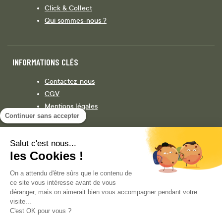
Click & Collect
Qui sommes-nous ?
INFORMATIONS CLÉS
Contactez-nous
CGV
Mentions légales
Continuer sans accepter
Législation
Politique de confidentialité
Salut c'est nous...
les Cookies !
Facebook
Instagram
On a attendu d'être sûrs que le contenu de
ce site vous intéresse avant de vous
déranger, mais on aimerait bien vous accompagner pendant votre
visite...
COPYRIGHT © 2013-AUJOURD'HUI MAGENTO, INC. TOUS DROITS RÉSERVÉS.
C'est OK pour vous ?