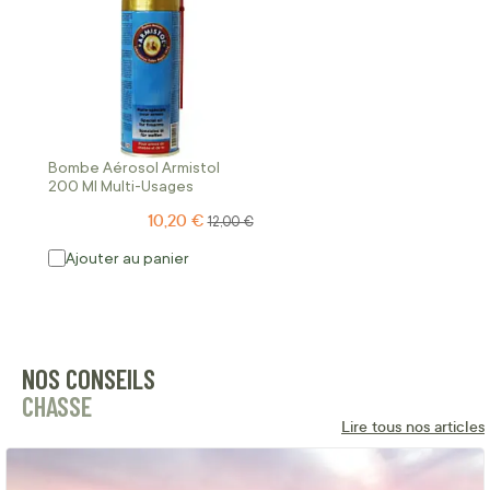
Bombe Aérosol Armistol
200 Ml Multi-Usages
10,20 €
Prix Spécial
Prix normal
12,00 €
Ajouter au panier
NOS CONSEILS
CHASSE
Lire tous nos articles