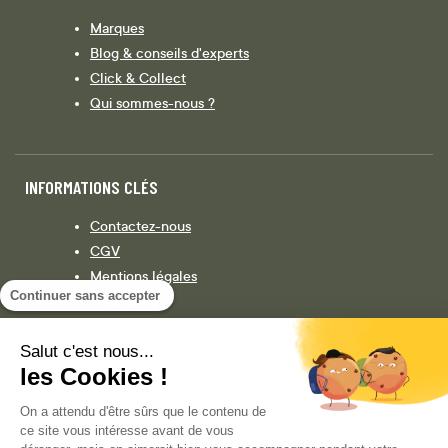
Marques
Blog & conseils d'experts
Click & Collect
Qui sommes-nous ?
INFORMATIONS CLÉS
Contactez-nous
CGV
Mentions légales
Continuer sans accepter
Législation
Politique de confidentialité
Salut c'est nous...
les Cookies !
Facebook
Instagram
On a attendu d'être sûrs que le contenu de
ce site vous intéresse avant de vous