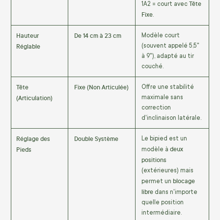
Tête
1A2 = court avec
Fixe
.
Hauteur
De 14 cm à 23 cm
Modèle court
Réglable
(souvent appelé 5,5"
à 9"), adapté au tir
couché.
Tête
Fixe (Non Articulée)
Offre une stabilité
(Articulation)
maximale sans
correction
d'inclinaison latérale.
Réglage des
Double Système
Le bipied est un
deux
Pieds
modèle à
positions
(extérieures) mais
blocage
permet un
libre
dans n'importe
quelle position
intermédiaire.