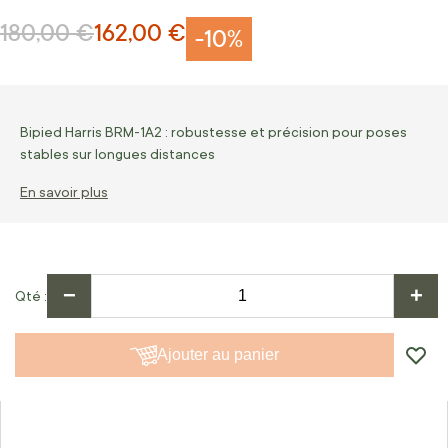
180,00 €
162,00 €
Prix normal
Prix Spécial
-10%
Bipied Harris BRM-1A2 : robustesse et précision pour poses
stables sur longues distances
En savoir plus
−
+
Qté
Ajouter au panier