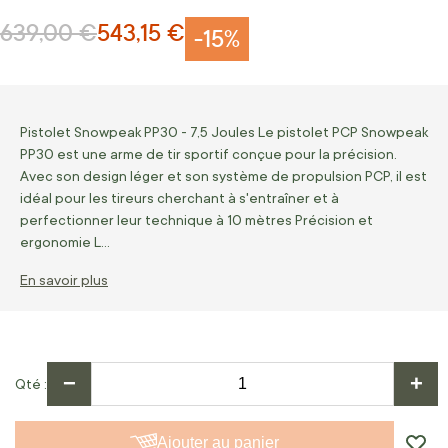
639,00 €
543,15 €
Prix normal
Prix Spécial
-15%
Pistolet Snowpeak PP30 - 7,5 Joules Le pistolet PCP Snowpeak
PP30 est une arme de tir sportif conçue pour la précision.
Avec son design léger et son système de propulsion PCP, il est
idéal pour les tireurs cherchant à s'entraîner et à
perfectionner leur technique à 10 mètres Précision et
ergonomie L…
En savoir plus
−
+
Qté
Ajouter au panier