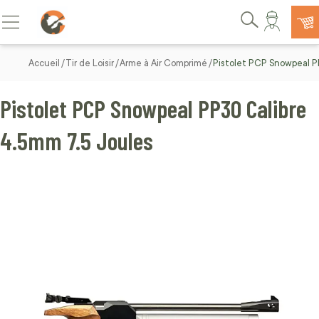
Allez au contenu
Basculer la navigation
Rechercher
Accueil
Tir de Loisir
Arme à Air Comprimé
Pistolet PCP Snowpeal P
Pistolet PCP Snowpeal PP30 Calibre
4.5mm 7.5 Joules