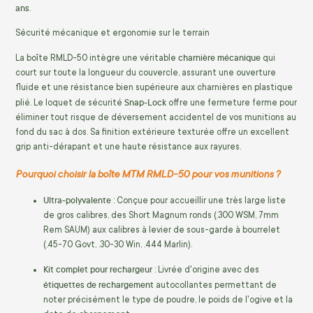
ans
.
Sécurité mécanique et ergonomie sur le terrain
charnière mécanique
La boîte RMLD-50 intègre une véritable
qui
court sur toute la longueur du couvercle, assurant une ouverture
fluide et une résistance bien supérieure aux charnières en plastique
Snap-Lock
plié. Le loquet de sécurité
offre une fermeture ferme pour
éliminer tout risque de déversement accidentel de vos munitions au
fond du sac à dos. Sa finition extérieure texturée offre un excellent
grip anti-dérapant et une haute résistance aux rayures.
Pourquoi choisir la boîte MTM RMLD-50 pour vos munitions ?
Ultra-polyvalente
: Conçue pour accueillir une très large liste
de gros calibres, des Short Magnum ronds (.300 WSM, 7mm
Rem SAUM) aux calibres à levier de sous-garde à bourrelet
(.45-70 Govt, .30-30 Win, .444 Marlin).
Kit complet pour rechargeur
: Livrée d'origine avec des
étiquettes de rechargement
autocollantes permettant de
noter précisément le type de poudre, le poids de l'ogive et la