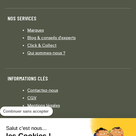
NOS SERVICES
Marques
Blog & conseils d'experts
Click & Collect
Qui sommes-nous ?
INFORMATIONS CLÉS
Contactez-nous
CGV
Mentions légales
Continuer sans accepter
Législation
Politique de confidentialité
Salut c'est nous...
les Cookies !