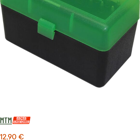
MTM
12,90 €