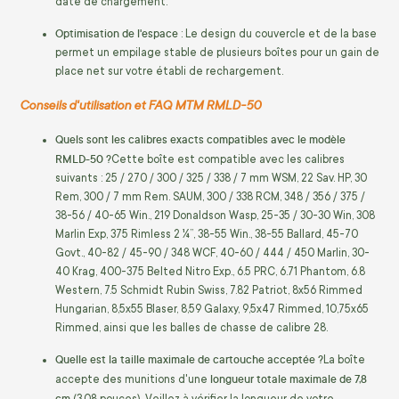
date de chargement.
Optimisation de l'espace
: Le design du couvercle et de la base
permet un empilage stable de plusieurs boîtes pour un gain de
place net sur votre établi de rechargement.
Conseils d'utilisation et FAQ MTM RMLD-50
Quels sont les calibres exacts compatibles avec le modèle
RMLD-50 ?
Cette boîte est compatible avec les calibres
suivants : 25 / 270 / 300 / 325 / 338 / 7 mm WSM, 22 Sav. HP, 30
Rem, 300 / 7 mm Rem. SAUM, 300 / 338 RCM, 348 / 356 / 375 /
38-56 / 40-65 Win., 219 Donaldson Wasp, 25-35 / 30-30 Win, 308
Marlin Exp, 375 Rimless 2 ¼”, 38-55 Win., 38-55 Ballard, 45-70
Govt., 40-82 / 45-90 / 348 WCF, 40-60 / 444 / 450 Marlin, 30-
40 Krag, 400-375 Belted Nitro Exp., 6.5 PRC, 6.71 Phantom, 6.8
Western, 7.5 Schmidt Rubin Swiss, 7.82 Patriot, 8x56 Rimmed
Hungarian, 8,5x55 Blaser, 8,59 Galaxy, 9,5x47 Rimmed, 10,75x65
Rimmed, ainsi que les balles de chasse de calibre 28.
Quelle est la taille maximale de cartouche acceptée ?
La boîte
longueur totale maximale de 7,8
accepte des munitions d'une
cm
(3,08 pouces). Veillez à vérifier la longueur de votre