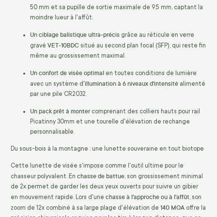
50 mm et sa pupille de sortie maximale de 9,5 mm, captant la
moindre lueur à l'affût.
Un ciblage balistique ultra-précis
grâce au réticule en verre
VET-10BDC
gravé
situé au second plan focal (SFP), qui reste fin
même au grossissement maximal.
Un confort de visée optimal
en toutes conditions de lumière
illumination à 6 niveaux d'intensité
avec un système d'
alimenté
par une pile CR2032.
Un pack prêt à monter
comprenant des colliers hauts pour rail
Picatinny 30mm et une tourelle d'élévation de rechange
personnalisable.
Du sous-bois à la montagne : une lunette souveraine en tout biotope
Cette lunette de visée s'impose comme l'outil ultime pour le
chasse de battue
chasseur polyvalent. En
, son grossissement minimal
de 2x permet de garder les deux yeux ouverts pour suivre un gibier
chasse à l'approche ou à l'affût
en mouvement rapide. Lors d'une
, son
140 MOA
zoom de 12x combiné à sa large plage d'élévation de
offre la