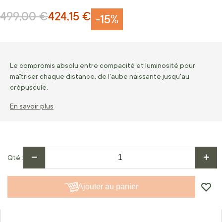
499,00 €
424,15 €
Prix normal
Prix Spécial
-15%
Le compromis absolu entre compacité et luminosité pour
maîtriser chaque distance, de l'aube naissante jusqu'au
crépuscule.
En savoir plus
−
+
Qté
Ajouter au panier