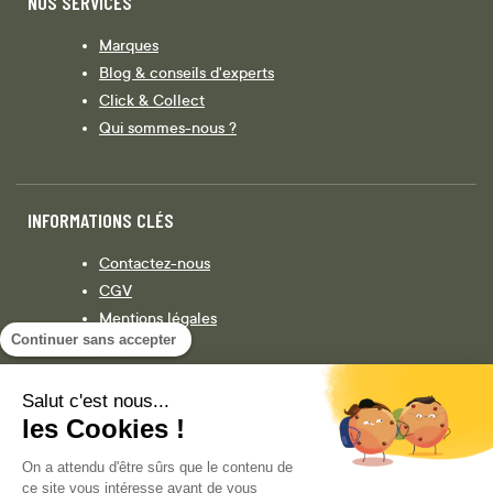
NOS SERVICES
Marques
Blog & conseils d'experts
Click & Collect
Qui sommes-nous ?
INFORMATIONS CLÉS
Contactez-nous
CGV
Mentions légales
Continuer sans accepter
Législation
Politique de confidentialité
Salut c'est nous...
les Cookies !
Facebook
Instagram
On a attendu d'être sûrs que le contenu de
ce site vous intéresse avant de vous