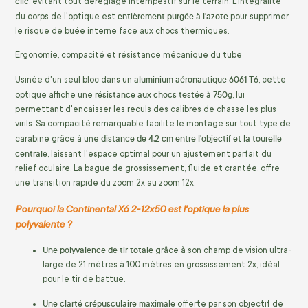
clic
, évitant tout déréglage intempestif sur le terrain. L'intégralité
entièrement purgée à l'azote
du corps de l'optique est
pour supprimer
le risque de buée interne face aux chocs thermiques.
Ergonomie, compacité et résistance mécanique du tube
aluminium aéronautique 6061 T6
Usinée d'un seul bloc dans un
, cette
résistance aux chocs testée à 750g
optique affiche une
, lui
permettant d'encaisser les reculs des calibres de chasse les plus
virils. Sa compacité remarquable facilite le montage sur tout type de
distance de 4,2 cm entre l'objectif et la tourelle
carabine grâce à une
centrale
, laissant l'espace optimal pour un ajustement parfait du
relief oculaire. La bague de grossissement, fluide et crantée, offre
une transition rapide du zoom 2x au zoom 12x.
Pourquoi la Continental X6 2-12x50 est l'optique la plus
polyvalente ?
Une polyvalence de tir totale
grâce à son champ de vision ultra-
large de 21 mètres à 100 mètres en grossissement 2x, idéal
pour le tir de battue.
Une clarté crépusculaire maximale
offerte par son objectif de