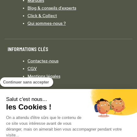
Marques
Blog & conseils d'experts
Click & Collect
Qui sommes-nous ?
INFORMATIONS CLÉS
Contactez-nous
CGV
Mentions légales
Continuer sans accepter
Législation
Politique de confidentialité
Salut c'est nous...
les Cookies !
Facebook
Instagram
On a attendu d'être sûrs que le contenu de
ce site vous intéresse avant de vous
déranger, mais on aimerait bien vous accompagner pendant votre
visite...