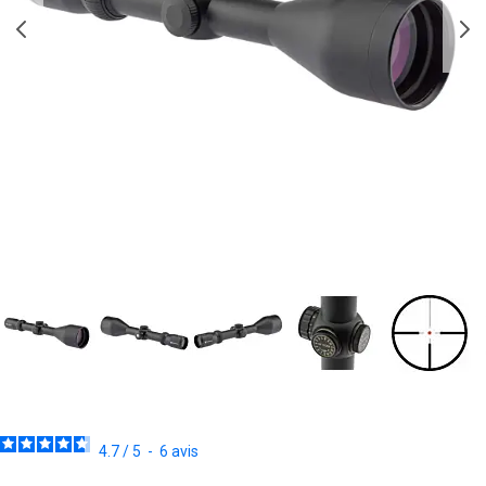
4.7
/
5
-
6
avis