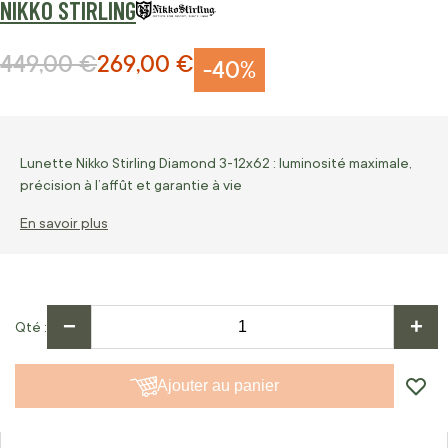
NIKKO STIRLING
449,00 €
269,00 €
Prix normal
Prix Spécial
-40%
Lunette Nikko Stirling Diamond 3-12x62 : luminosité maximale,
précision à l’affût et garantie à vie
En savoir plus
−
+
Qté
Ajouter au panier