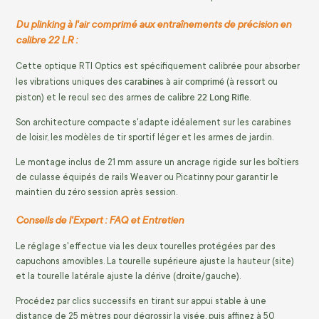
Du plinking à l'air comprimé aux entraînements de précision en
calibre 22 LR :
Cette optique RTI Optics est spécifiquement calibrée pour absorber
carabines à air comprimé
les vibrations uniques des
(à ressort ou
22 Long Rifle
piston) et le recul sec des armes de calibre
.
Son architecture compacte s'adapte idéalement sur les carabines
de loisir, les modèles de tir sportif léger et les armes de jardin.
Le montage inclus de 21 mm assure un ancrage rigide sur les boîtiers
de culasse équipés de rails Weaver ou Picatinny pour garantir le
maintien du zéro session après session.
Conseils de l'Expert : FAQ et Entretien
Le réglage s'effectue via les deux tourelles protégées par des
capuchons amovibles. La tourelle supérieure ajuste la hauteur (site)
et la tourelle latérale ajuste la dérive (droite/gauche).
Procédez par clics successifs en tirant sur appui stable à une
distance de 25 mètres pour dégrossir la visée, puis affinez à 50