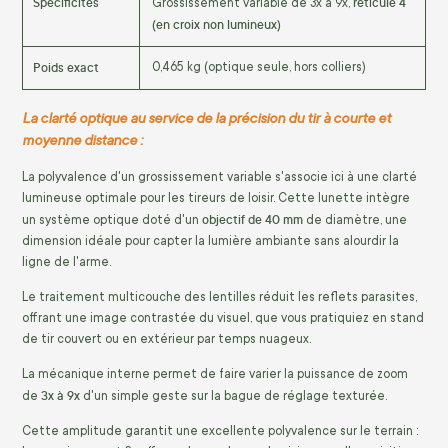
Spécificités
réticule 4
Grossissement variable de 3x à 9x,
(en croix non lumineux)
Poids exact
0,465 kg (optique seule, hors colliers)
La clarté optique au service de la précision du tir à courte et
moyenne distance :
La polyvalence d'un grossissement variable s'associe ici à une clarté
lumineuse optimale pour les tireurs de loisir. Cette lunette intègre
objectif de 40 mm
un système optique doté d'un
de diamètre, une
dimension idéale pour capter la lumière ambiante sans alourdir la
ligne de l'arme.
Le traitement multicouche des lentilles réduit les reflets parasites,
offrant une image contrastée du visuel, que vous pratiquiez en stand
de tir couvert ou en extérieur par temps nuageux.
La mécanique interne permet de faire varier la puissance de zoom
3x à 9x
de
d'un simple geste sur la bague de réglage texturée.
Cette amplitude garantit une excellente polyvalence sur le terrain :