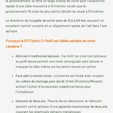
le grossissement 3x offre un large champ de vision pour l'acquisition
rapide d'une cible mouvante à 10 mètres, tandis que le
grossissement 9x isole les plus petits détails du visuel à 50 mètres.
pupille de sortie varie de 13,3 à 4,4 mm
Le diamètre de la
, assurant un
excellent confort oculaire et un alignement rapide de l'œil dans l'axe
optique.
Pourquoi la RTI Optics 3-9x40 est l'alliée parfaite de votre
carabine ?
Réticule 4 traditionnel éprouvé
: Ce motif en croix non lumineux
au profil épuré permet une visée chirurgicale sans saturer ni
masquer la cible, même sur les petits visuels en carton.
Pack prêt à monter inclus
: La lunette est livrée avec sa paire
colliers de montage pour rail de 21 mm
de
(Picatinny/Weaver),
évitant l'achat d'accessoires supplémentaires pour
l'installation.
Garantie de deux ans
: Preuve de sa robustesse, le fabricant
garantie constructeur de deux ans
assortit cette optique d'une
couvrant les éventuels défauts mécaniques.