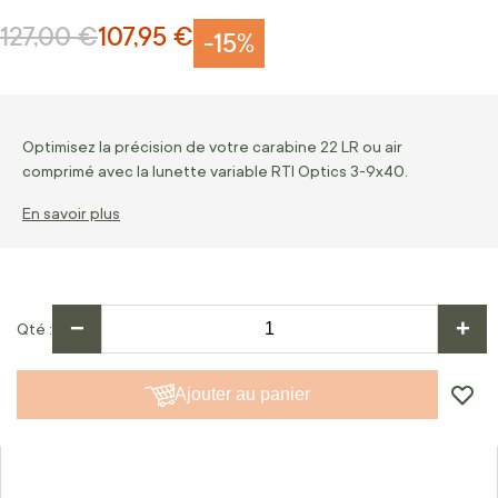
127,00 €
107,95 €
Prix normal
Prix Spécial
-15%
Optimisez la précision de votre carabine 22 LR ou air
comprimé avec la lunette variable RTI Optics 3-9x40.
En savoir plus
−
+
Qté
Ajouter au panier