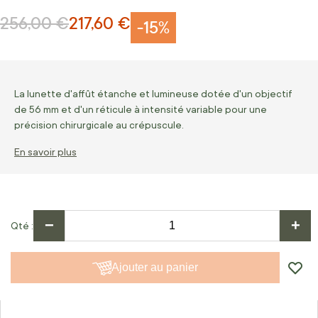
256,00 €
217,60 €
Prix normal
Prix Spécial
-15%
La lunette d'affût étanche et lumineuse dotée d'un objectif
de 56 mm et d'un réticule à intensité variable pour une
précision chirurgicale au crépuscule.
En savoir plus
−
+
Qté
Ajouter au panier