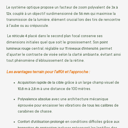
3x à
Le système optique propose un facteur de zoom polyvalent de
12x
56 mm
,
couplé à un objectif surdimensionné de
qui maximise la
transmission de la lumière,
élément crucial lors des tirs de rencontre
à l'aube ou au crépuscule.
réticule 4
Le
placé dans le second plan focal conserve ses
point
dimensions initiales quel que soit le grossissement.
Son
lumineux rouge
11 niveaux d'intensité
central,
réglable sur
,
permet
d'ajuster le contraste de visée selon la clarté ambiante,
évitant ainsi
tout phénomène d'éblouissement de la rétine.
Les avantages terrain pour l'affût et l'approche :
Acquisition rapide de la cible
grâce à un large champ visuel de
10,8 m à 2,8 m
à une distance de 100 mètres.
Polyvalence absolue
avec une architecture mécanique
tous les calibres
éprouvée pour encaisser les vibrations de
de
carabines de chasse.
Confort d'utilisation prolongé
en conditions difficiles grâce aux
bonnettes de protection