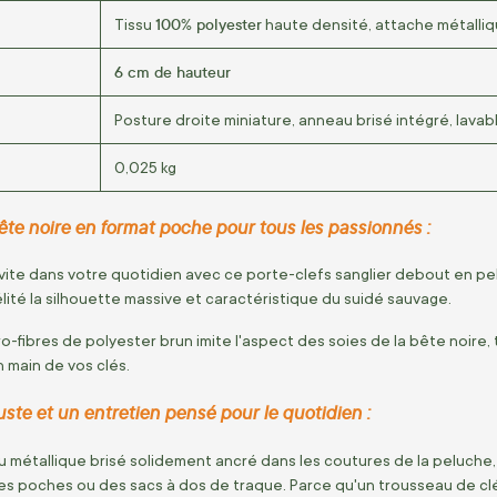
100% polyester
Tissu
haute densité, attache métalli
6 cm de hauteur
Posture droite miniature, anneau brisé intégré, lava
0,025 kg
ête noire en format poche pour tous les passionnés :
nvite dans votre quotidien avec ce porte-clefs sanglier debout en pel
lité la silhouette massive et caractéristique du suidé sauvage.
o-fibres de polyester brun imite l'aspect des soies de la bête noire,
 main de vos clés.
uste et un entretien pensé pour le quotidien :
 métallique brisé solidement ancré dans les coutures de la peluche
s poches ou des sacs à dos de traque. Parce qu'un trousseau de clés