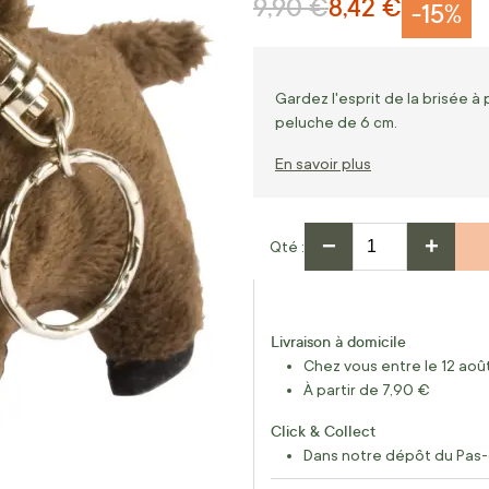
9,90 €
8,42 €
Prix normal
Prix Spécial
-15%
Gardez l'esprit de la brisée 
peluche de 6 cm.
En savoir plus
−
+
Qté
Livraison à domicile
Chez vous entre le 12 août
À partir de 7,90 €
Click & Collect
Dans notre dépôt du Pas-