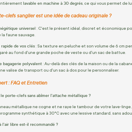
lavable en machine à 30 degrés
 entièrement
, ce qui vous permet de l
e-clefs sanglier est une idée de cadeau originale ?
négétique universel
: C'est le présent idéal, discret et économique pou
 la faune sauvage.
n rapide de vos clés
: Sa texture en peluche et son volume de 6 cm p
aré au fond d'une grande poche de veste ou d'un sac de battue.
e bagagerie polyvalent
: Au-delà des clés de la maison ou de la cabane
une valise de transport ou d'un sac à dos pour le personnaliser.
pert : FAQ et Entretien
e porte-clefs sans abîmer l'attache métallique ?
anneau métallique ne cogne et ne raye le tambour de votre lave-linge, 
n programme synthétique à 30°C avec une lessive standard, sans adou
 l'air libre est-il recommandé ?