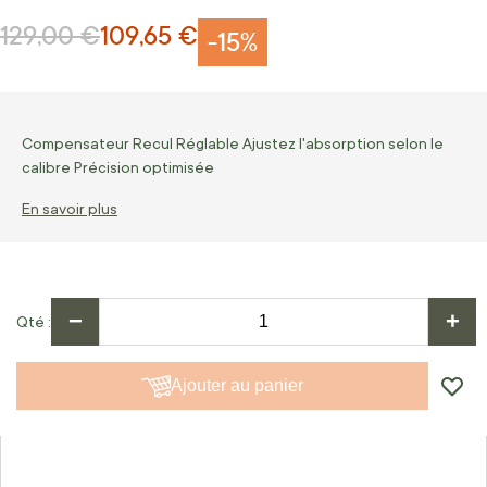
129,00 €
109,65 €
Prix normal
Prix Spécial
-15%
Compensateur Recul Réglable Ajustez l'absorption selon le
calibre Précision optimisée
En savoir plus
−
+
Qté
Ajouter au panier