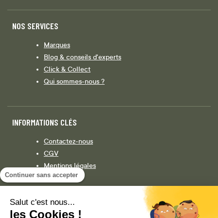
NOS SERVICES
Marques
Blog & conseils d'experts
Click & Collect
Qui sommes-nous ?
INFORMATIONS CLÉS
Contactez-nous
CGV
Mentions légales
Continuer sans accepter
Législation
Politique de confidentialité
Salut c'est nous...
les Cookies !