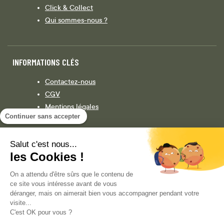
Click & Collect
Qui sommes-nous ?
INFORMATIONS CLÉS
Contactez-nous
CGV
Mentions légales
Continuer sans accepter
Législation
Politique de confidentialité
Salut c'est nous...
les Cookies !
Facebook
Instagram
On a attendu d'être sûrs que le contenu de
ce site vous intéresse avant de vous
déranger, mais on aimerait bien vous accompagner pendant votre
visite...
COPYRIGHT © 2013-AUJOURD'HUI MAGENTO, INC. TOUS DROITS RÉSERVÉS.
C'est OK pour vous ?