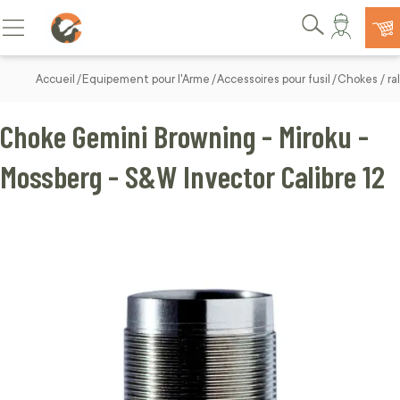
Allez au contenu
Basculer la navigation
Rechercher
Accueil
Equipement pour l'Arme
Accessoires pour fusil
Chokes / ral
Choke Gemini Browning - Miroku -
Mossberg - S&W Invector Calibre 12