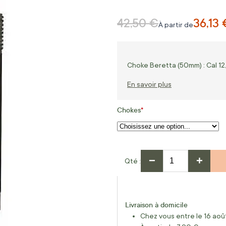
42,50 €
36,13 
Prix normal
À partir de
Choke Beretta (50mm) : Cal 12
En savoir plus
Chokes
−
+
Qté
Livraison à domicile
Chez vous entre le 16 août