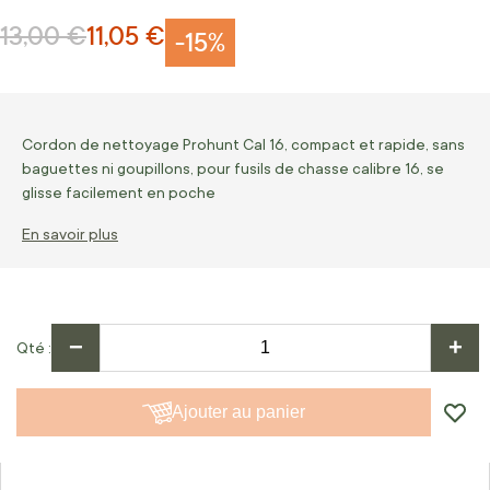
13,00 €
11,05 €
Prix normal
Prix Spécial
-15%
Cordon de nettoyage Prohunt Cal 16, compact et rapide, sans
baguettes ni goupillons, pour fusils de chasse calibre 16, se
glisse facilement en poche
En savoir plus
−
+
Qté
Ajouter au panier