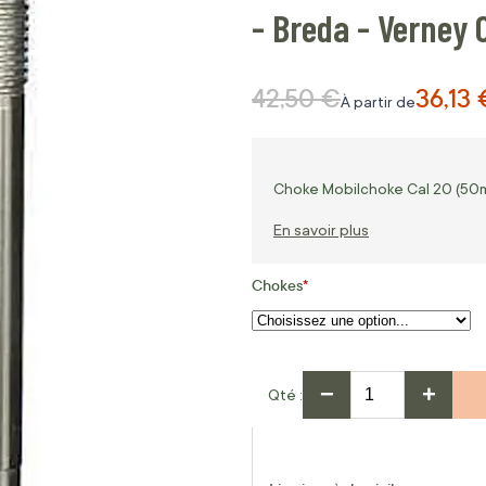
- Breda - Verney
42,50 €
36,13 
Prix normal
À partir de
Choke Mobilchoke Cal 20 (50mm
En savoir plus
Chokes
−
+
Qté