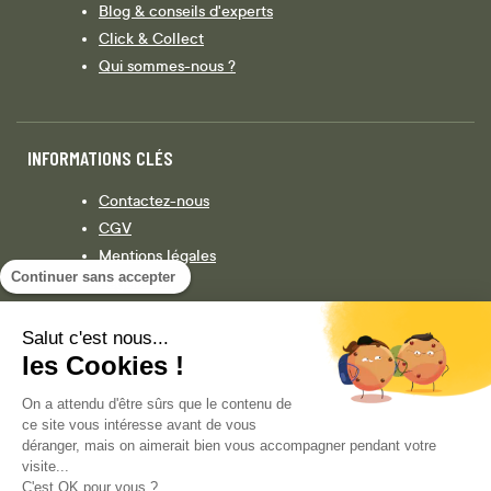
Blog & conseils d'experts
Click & Collect
Qui sommes-nous ?
INFORMATIONS CLÉS
Contactez-nous
CGV
Mentions légales
Continuer sans accepter
Législation
Politique de confidentialité
Salut c'est nous...
les Cookies !
Facebook
Instagram
On a attendu d'être sûrs que le contenu de
ce site vous intéresse avant de vous
déranger, mais on aimerait bien vous accompagner pendant votre
visite...
COPYRIGHT © 2013-AUJOURD'HUI MAGENTO, INC. TOUS DROITS RÉSERVÉS.
C'est OK pour vous ?