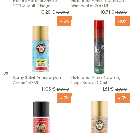
Bombe Aérosol Armistol
Huile pour Arme Tout en Un
200 Ml Multi-Usages
Winchester 200 ML
10,20 €
10,71 €
Prix Spécial
Prix Spécial
Prix normal
Prix norm
12,00 €
11,90 €
-15%
-10%
Spray Solvit Armistol pour
Huile pour Arme Browning
Armes 150 Ml
Legia Spray 200ml
11,05 €
11,61 €
Prix Spécial
Prix Spécial
Prix normal
Prix norm
13,00 €
12,90 €
-15%
-15%