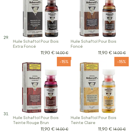
Huile Schaftol Pour Bois
Huile Schaftol Pour Bois
Extra Foncé
Foncé
11,90 €
11,90 €
Prix Spécial
Prix Spécial
Prix normal
Prix norma
14,00 €
14,00 €
-15%
-15%
Huile Schaftol Pour Bois
Huile Schaftol Pour Bois
Teinte Rouge Brun
Teinte Claire
11,90 €
11,90 €
Prix Spécial
Prix Spécial
Prix normal
Prix norma
14,00 €
14,00 €