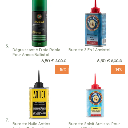
Dégraissant A Froid Robla
Burette 3 En 1 Armistol
Pour Armes Ballistol
6,80 €
6,80 €
Prix Spécial
Prix Spécial
Prix normal
Prix norm
8,00 €
8,00 €
-15%
-14%
Burette Huile Antios
Burette Solvit Armistol Pour