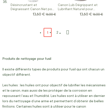
Désincrustant et
Canon Lub Dégrippant et
Dégraissant Canon Net pour
Lubrifiant Naturel pour
Armes
Armes
13,60 €
13,60 €
Prix Spécial
Prix Spécial
Prix normal
Prix norma
16,00 €
16,00 €
Page
Vous lisez actuellement la page
1
Page
2
Page
Suivant
Produits de nettoyage pour fusil
Il existe différents types de produits pour fusil qui ont chacun un
objectif différent.
Les huiles :
les huiles ont pour objectif de lubrifier les mécanismes
et le canon, mais aussi de les protéger de la corrosion en
repoussant l’eau et l’humidité.
Les huiles sont à utiliser en dernier
lors du nettoyage d’une arme et permettent d’obtenir de belles
finitions.
Certaines huiles sont à utiliser pour le canon