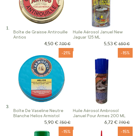
Boîte de Graisse Antirouille
Huile Aérosol Januel New
Antios
Jaguar 125 ML
4,50 €
5,53 €
Prix Spécial
Prix Spécial
Prix normal
Prix norm
7,00 €
6,50 €
-21%
-15%
Boîte De Vaseline Neutre
Huile Aérosol Ambrosol
Blanche Helios Armistol
Januel Pour Armes 200 ML
5,90 €
6,72 €
Prix Spécial
Prix Spécial
Prix normal
Prix norm
7,50 €
7,90 €
-15%
-15%