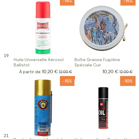
-15%
-15%
Huile Universelle Aérosol
Boîte Graisse Fugoline
Ballistol
Spéciale Cuir
10,20 €
10,20 €
Prix Spécial
À partir de
Prix normal
Prix norma
12,00 €
12,00 €
-15%
-10%