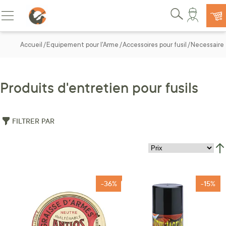
Allez au contenu
Basculer la navigation
Rechercher
Accueil
Equipement pour l'Arme
Accessoires pour fusil
Necessaire 
Produits d'entretien pour fusils
FILTRER PAR
Par
-36%
-15%