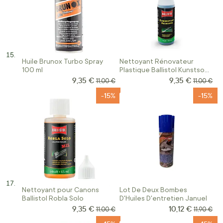
Huile Brunox Turbo Spray
Nettoyant Rénovateur
100 ml
Plastique Ballistol Kunstsoff
Reiniger
9,35 €
9,35 €
Prix Spécial
Prix Spécial
Prix normal
Prix norm
11,00 €
11,00 €
-15%
-15%
Nettoyant pour Canons
Lot De Deux Bombes
Ballistol Robla Solo
D'Huiles D'entretien Januel
9,35 €
10,12 €
Prix Spécial
Prix Spécial
Prix normal
Prix norm
11,00 €
11,90 €