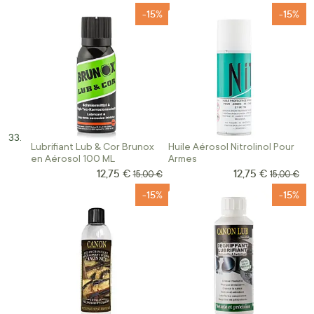
-15%
-15%
Lubrifiant Lub & Cor Brunox
Huile Aérosol Nitrolinol Pour
en Aérosol 100 ML
Armes
12,75 €
12,75 €
Prix Spécial
Prix Spécial
Prix normal
Prix norma
15,00 €
15,00 €
-15%
-15%