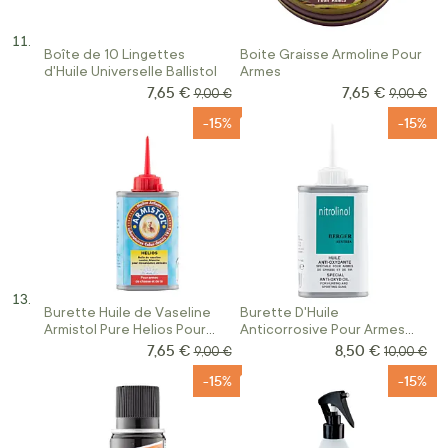
Boîte de 10 Lingettes
Boite Graisse Armoline Pour
d'Huile Universelle Ballistol
Armes
7,65 €
7,65 €
Prix Spécial
Prix Spécial
Prix normal
Prix norm
9,00 €
9,00 €
-15%
-15%
Burette Huile de Vaseline
Burette D'Huile
Armistol Pure Helios Pour
Anticorrosive Pour Armes
Armes
Nitrolinol
7,65 €
8,50 €
Prix Spécial
Prix Spécial
Prix normal
Prix norma
9,00 €
10,00 €
-15%
-15%