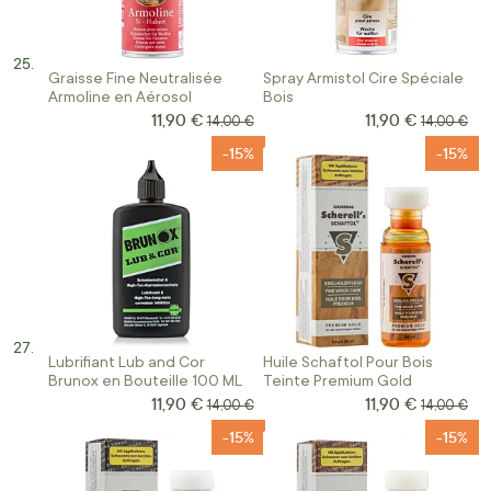
Graisse Fine Neutralisée
Spray Armistol Cire Spéciale
Armoline en Aérosol
Bois
11,90 €
11,90 €
Prix Spécial
Prix Spécial
Prix normal
Prix norma
14,00 €
14,00 €
-15%
-15%
Lubrifiant Lub and Cor
Huile Schaftol Pour Bois
Brunox en Bouteille 100 ML
Teinte Premium Gold
11,90 €
11,90 €
Prix Spécial
Prix Spécial
Prix normal
Prix norma
14,00 €
14,00 €
-15%
-15%