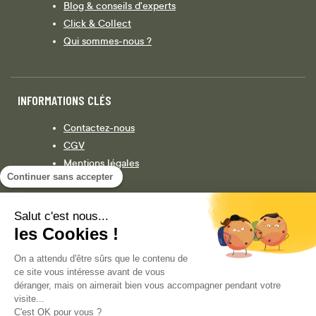
Blog & conseils d'experts
Click & Collect
Qui sommes-nous ?
INFORMATIONS CLÉS
Contactez-nous
CGV
Mentions légales
Continuer sans accepter
Législation
Politique de confidentialité
Salut c'est nous...
les Cookies !
Facebook
Instagram
On a attendu d'être sûrs que le contenu de
ce site vous intéresse avant de vous
déranger, mais on aimerait bien vous accompagner pendant votre
visite...
COPYRIGHT © 2013-AUJOURD'HUI MAGENTO, INC. TOUS DROITS RÉSERVÉS.
C'est OK pour vous ?