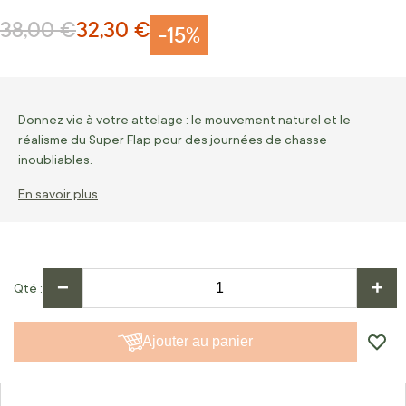
38,00 €
32,30 €
Prix normal
Prix Spécial
-15%
Donnez vie à votre attelage : le mouvement naturel et le
réalisme du Super Flap pour des journées de chasse
inoubliables.
En savoir plus
−
+
Qté
Ajouter au panier