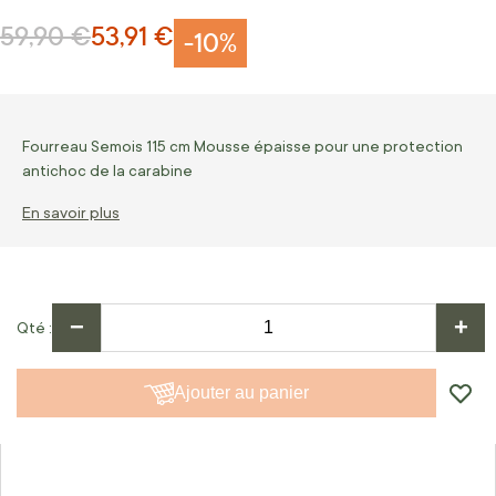
59,90 €
53,91 €
Prix normal
Prix Spécial
-10%
Fourreau Semois 115 cm Mousse épaisse pour une protection
antichoc de la carabine
En savoir plus
−
+
Qté
Ajouter au panier