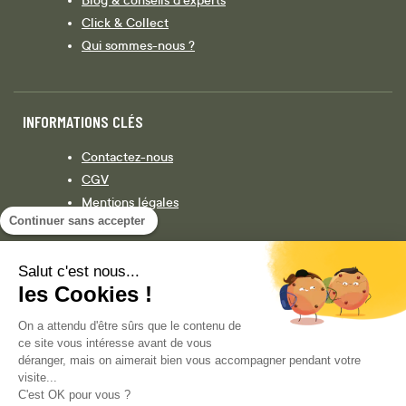
Click & Collect
Qui sommes-nous ?
INFORMATIONS CLÉS
Contactez-nous
CGV
Mentions légales
Continuer sans accepter
Législation
Politique de confidentialité
Salut c'est nous...
les Cookies !
Facebook
Instagram
On a attendu d'être sûrs que le contenu de
ce site vous intéresse avant de vous
déranger, mais on aimerait bien vous accompagner pendant votre
visite...
COPYRIGHT © 2013-AUJOURD'HUI MAGENTO, INC. TOUS DROITS RÉSERVÉS.
C'est OK pour vous ?