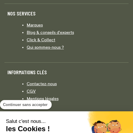
NOS SERVICES
Marques
Blog & conseils d'experts
Click & Collect
Qui sommes-nous ?
INFORMATIONS CLÉS
Contactez-nous
CGV
Mentions légales
Continuer sans accepter
Législation
Politique de confidentialité
Salut c'est nous...
les Cookies !