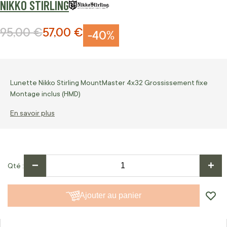
NIKKO STIRLING
95,00 €
57,00 €
Prix normal
Prix Spécial
-40%
Lunette Nikko Stirling MountMaster 4x32 Grossissement fixe
Montage inclus (HMD)
En savoir plus
−
+
Qté
Ajouter au panier