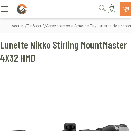
Allez au contenu
Basculer la navigation
Rechercher
Accueil
Tir Sportif
Accessoire pour Arme de Tir
Lunette de tir sport
Lunette Nikko Stirling MountMaster
4X32 HMD