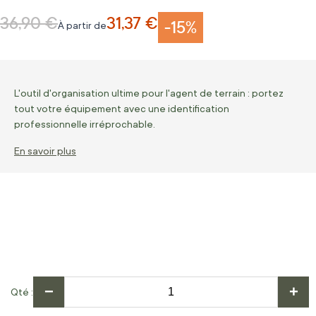
36,90 €
31,37 €
Prix normal
-15%
À partir de
L'outil d'organisation ultime pour l'agent de terrain : portez
tout votre équipement avec une identification
professionnelle irréprochable.
En savoir plus
−
+
Qté