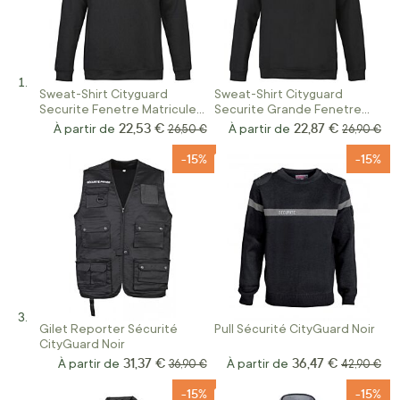
Sweat-Shirt Cityguard
Sweat-Shirt Cityguard
Securite Fenetre Matricule à
Securite Grande Fenetre
Broder Noir
Matricule à Broder Noir
22,53 €
22,87 €
À partir de
Prix normal
À partir de
Prix norma
26,50 €
26,90 €
-15%
-15%
Gilet Reporter Sécurité
Pull Sécurité CityGuard Noir
CityGuard Noir
31,37 €
36,47 €
À partir de
Prix normal
À partir de
Prix norma
36,90 €
42,90 €
-15%
-15%