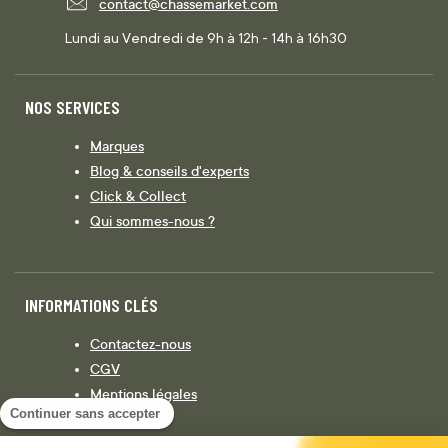
contact@chassemarket.com
Lundi au Vendredi de 9h à 12h - 14h à 16h30
NOS SERVICES
Marques
Blog & conseils d'experts
Click & Collect
Qui sommes-nous ?
INFORMATIONS CLÉS
Contactez-nous
CGV
Mentions légales
Continuer sans accepter
Législation
Politique de confidentialité