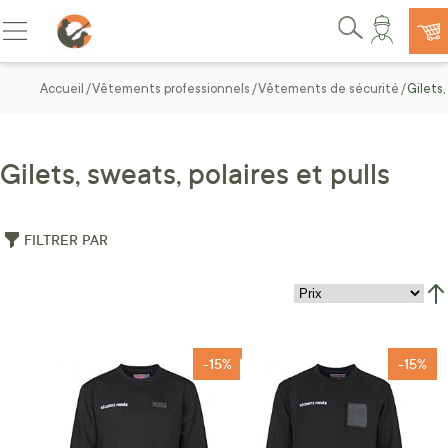
Allez au contenu
Basculer la navigation
Rechercher
Accueil
Vêtements professionnels
Vêtements de sécurité
Gilets,
Gilets, sweats, polaires et pulls
FILTRER PAR
Par
-15%
-15%