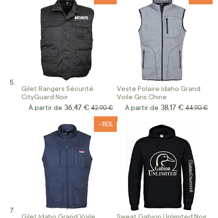
Gilet Rangers Sécurité
Veste Polaire Idaho Grand
CityGuard Noir
Voile Gris Chine
36,47 €
38,17 €
À partir de
Prix normal
À partir de
Prix norma
42,90 €
44,90 €
-15%
Gilet Idaho Grand Voile
Sweat Gabion Unlimited Noir