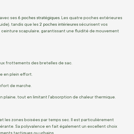
6 poches stratégiques
 avec ses
. Les quatre poches extérieures
2 poches intérieures
ide), tandis que les
sécurisent vos
ceinture scapulaire, garantissant une fluidité de mouvement
aux frottements des bretelles de sac.
e en plein effort.
nfort de marche.
n plaine, tout en limitant l'absorption de chaleur thermique.
e et les zones boisées par temps sec. Il est particulièrement
tinérante. Sa polyvalence en fait également un excellent choix
ements tactiques ou urbains.