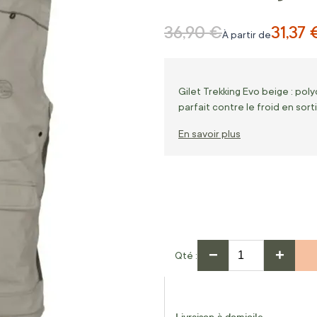
36,90 €
31,37 
Prix normal
À partir de
Gilet Trekking Evo beige : po
parfait contre le froid en sort
En savoir plus
−
+
Qté
Livraison à domicile