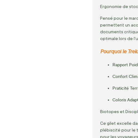
Ergonomie de stoc
Pensé pour le mar
permettent un accè
documents critique
optimale lors de l'
Pourquoi le Trekk
Rapport Poid
Confort Clim
Praticité Terr
Coloris Adapt
Biotopes et Discip
Ce gilet excelle d
plébiscité pour le 
pour les voyageurs