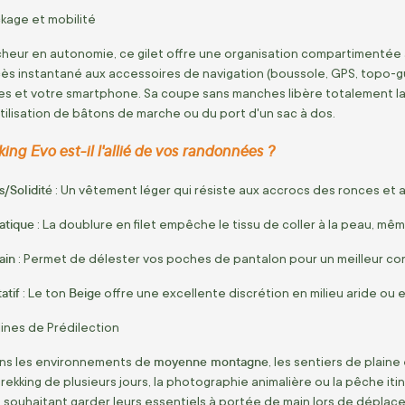
kage et mobilité
cheur en autonomie, ce gilet offre une organisation compartimentée
s instantané aux accessoires de navigation (boussole, GPS, topo-gu
s et votre smartphone. Sa coupe sans manches libère totalement la 
utilisation de bâtons de marche ou du port d'un sac à dos.
ing Evo est-il l'allié de vos randonnées ?
s/Solidité
: Un vêtement léger qui résiste aux accrocs des ronces et 
atique
: La doublure en filet empêche le tissu de coller à la peau, mêm
ain
: Permet de délester vos poches de pantalon pour un meilleur co
atif
Beige
: Le ton
offre une excellente discrétion en milieu aride ou e
lines de Prédilection
moyenne montagne
ans les environnements de
, les sentiers de plain
trekking de plusieurs jours, la photographie animalière ou la pêche i
 souhaitant garder leurs essentiels à portée de main lors de déplac