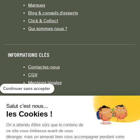
Marques
Blog & conseils d'experts
Click & Collect
Qui sommes-nous ?
INFORMATIONS CLÉS
Contactez-nous
CGV
Mentions légales
Continuer sans accepter
Législation
Politique de confidentialité
Salut c'est nous...
les Cookies !
Facebook
Instagram
On a attendu d'être sûrs que le contenu de
ce site vous intéresse avant de vous
déranger, mais on aimerait bien vous accompagner pendant votre